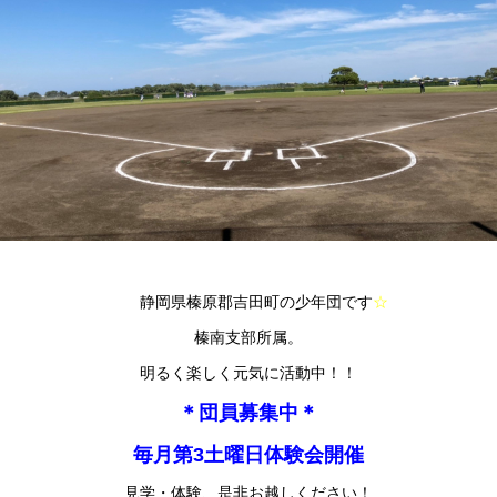
静岡県榛原郡吉田町の少年団です
☆
榛南支部所属。
明るく楽しく元気に活動中！！
＊団員募集中＊
毎月第3土曜日体験会開催
見学・体験、是非お越しください！